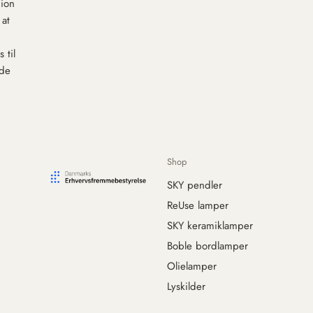
nion
 at
 til
ede
Shop
SKY pendler
ReUse lamper
SKY keramiklamper
Boble bordlamper
Olielamper
Lyskilder