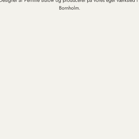
 Designet af Pernille Bülow og produceret på vores eget værksted i
Bornholm.