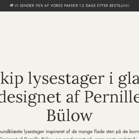
🚚 VI SENDER 95% AF VORES PAKKER 1-2 DAGE EFTER BESTILLING
kip lysestager i gl
designet af Pernill
Bülow
undblæste lysestager inspireret af de mange flade sten på de bor