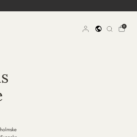
0
as
e
nholmske