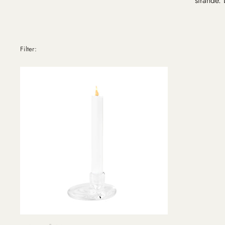
strande.
Filter: