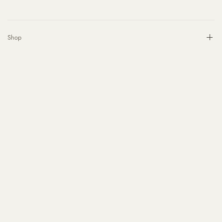
Shop
Information
Danmark
(DKK kr.)
© 2026 Pernille Bülow A/S, All rights reserved.