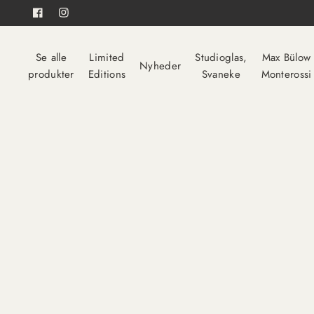
Se alle
Limited
Studioglas,
Max Bülow
Nyheder
produkter
Editions
Svaneke
Monterossi
Lamper
Vinglas
Drikkeglas
Vaser
Kander og karafler
Skåle og fade
Lysestager
Julepynt