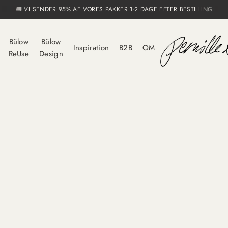
🚚 VI SENDER 95% AF VORES PAKKER 1-2 DAGE EFTER BESTILLING
Bülow
Bülow
Inspiration
B2B
OM
ReUse
Design
Drikkeglas & Kander
DotCom Serie
Nyheder
FAQ
Vaser & Stager
Odin Serien
Jul
Fragt og levering
Skåle og Tallerkner
ByYou
Borddækning
Handelsbetingelser
Lamper
Gaveideer
Kontakt
Nyhedsbrev
Om os
Om Pernille Bülow
Presse
Åbningstider